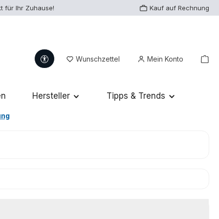
t für Ihr Zuhause!
Kauf auf Rechnung
Werkzeugleiste anzeigen
Du hast 0 Produkte auf dem Me
War
Wunschzettel
Mein Konto
en
Hersteller
Tipps & Trends
ung