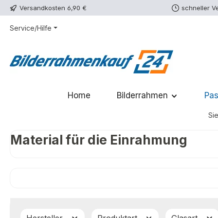
Versandkosten 6,90 €
schneller V
m Hauptinhalt springen
Zur Suche springen
Zur Hauptnavigation springen
Service/Hilfe
Home
Bilderrahmen
Pas
Sie
Material für die Einrahmung