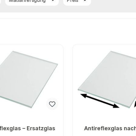
Maßanfertigung
Preis
flexglas – Ersatzglas
Antireflexglas nac