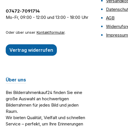
Versandko
Hochtra
Datenschu
07472-7091714
nahezu 
Mo-Fr, 09:00 - 12:00 und 13:00 - 18:00 Uhr
AGB
Glasmate
Widerrufsr
daher f
Oder über unser
Kontaktformular
.
ungeeignet Verf
Impressum
bieten 
gäng
Vertrag widerrufen
Bilde
Sonde
unseren
Über uns
Sie s
auswä
Bei Bilderrahmenkauf24 finden Sie eine
Dieses G
große Auswahl an hochwertigen
für ho
Bilderrahmen für jedes Bild und jeden
im p
Raum.
Wir bieten Qualität, Vielfalt und schnellen
Service – perfekt, um Ihre Erinnerungen