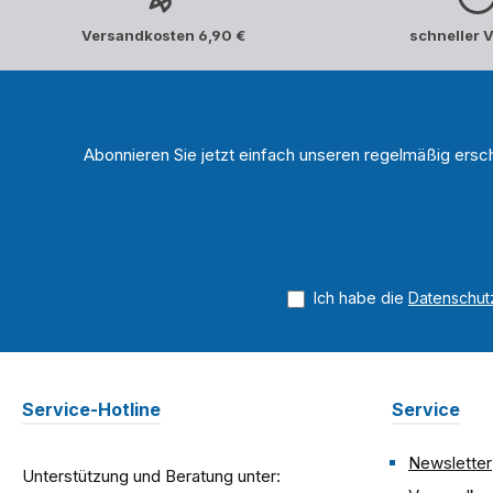
UV-S
alt
Versandkosten 6,90 €
schneller 
Entspie
Museums
UV70 ein
UV
und
Größe
Spiege
Antiref
Dadurch
Abonnieren Sie jetzt einfach unseren regelmäßig ersc
Standa
als sei 
von 1
perfek
oder 
origi
legen. Pr
Ich habe die
Datenschu
Schu
Farbe
Lichtschäden Entsp
sichtba
Service-Hotline
Service
dire
Farbne
Newsletter
Be
Unterstützung und Beratung unter: