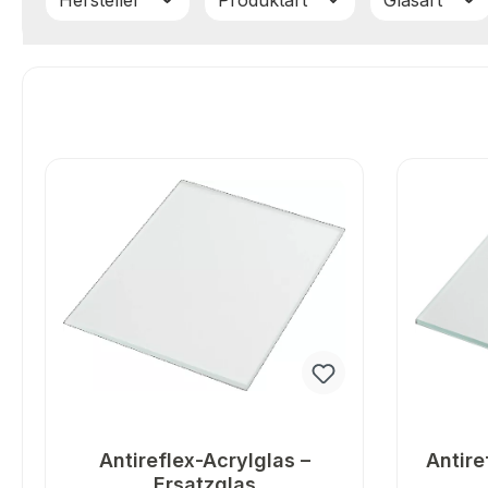
Hersteller
Produktart
Glasart
Antireflex-Acrylglas –
Antire
Ersatzglas