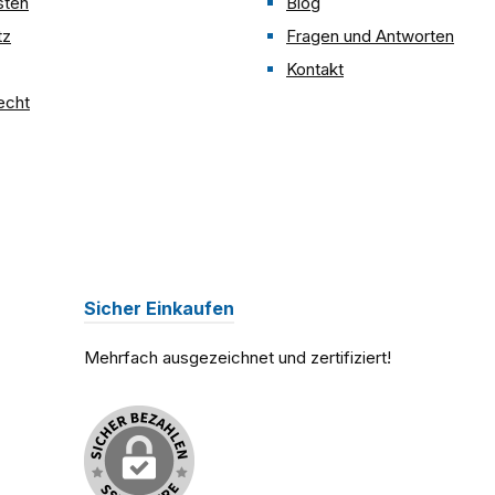
sten
Blog
nsparente Oberfläche –
tz
Fragen und Antworten
unsichtbar über dem Bild
Kontakt
rial – nicht bruchsicher,
echt
ür sensible Bereiche ggf.
ügbarkeit:Wir
das Museumsglas UV70 in
igen Standardgrößen
passend für viele
rrahmenformate an.Für
rmaße nutzen Sie bitte
 Zuschnitt-Service, den
Sicher Einkaufen
eparat in unserem Shop
hlen können. Hinweis:
Mehrfach ausgezeichnet und zertifiziert!
las eignet sich besonders
chwertige Einrahmungen
rivaten oder musealen
Bereich.