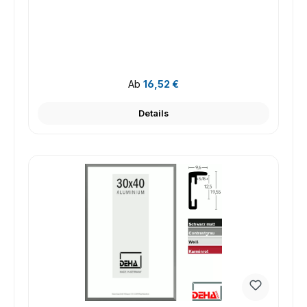
Regulärer Preis:
Ab
16,52 €
Details