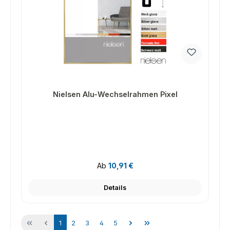
Nielsen Alu-Wechselrahmen Pixel
Regulärer Preis:
Ab
10,91 €
Details
Seite
Seite
Seite
Seite
Seite
1
2
3
4
5