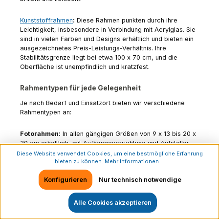
Kunststoffrahmen
:
Diese Rahmen punkten durch ihre
Leichtigkeit, insbesondere in Verbindung mit Acrylglas. Sie
sind in vielen Farben und Designs erhältlich und bieten ein
ausgezeichnetes Preis-Leistungs-Verhältnis. Ihre
Stabilitätsgrenze liegt bei etwa 100 x 70 cm, und die
Oberfläche ist unempfindlich und kratzfest.
Rahmentypen für jede Gelegenheit
Je nach Bedarf und Einsatzort bieten wir verschiedene
Rahmentypen an:
Fotorahmen:
In allen gängigen Größen von 9 x 13 bis 20 x
30 cm erhältlich, mit Aufhängevorrichtung und Aufsteller.
Diese Website verwendet Cookies, um eine bestmögliche Erfahrung
bieten zu können.
Mehr Informationen ...
Portraitrahmen:
Diese kleineren Fotorahmen sind oft
kunstvoller gestaltet und perfekt für die Dekoration von
Konfigurieren
Nur technisch notwendige
Kommoden, Regalen oder Schreibtischen.
Alle Cookies akzeptieren
Galerie- und Collagerahmen:
Mehrere Passepartout-
Ausschnitte oder zusammengefügte Bilderrahmen, die sich