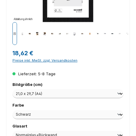
Abbildung ähnlich
Regulärer Preis:
18,62 €
Preise inkl. MwSt. zzgl. Versandkosten
Lieferzeit: 5-8 Tage
auswählen
Bildgröße (cm)
auswählen
Farbe
auswählen
Glasart