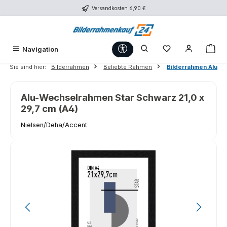
Versandkosten 6,90 €
Zum Hauptinhalt springen
Werkzeugleiste anzeigen
Du hast 0 Produk
War
Navigation
Sie sind hier:
Bilderrahmen
Beliebte Rahmen
Bilderrahmen Alu
Alu-Wechselrahmen Star Schwarz 21,0 x
29,7 cm (A4)
Nielsen/Deha/Accent
Bildergalerie überspringen