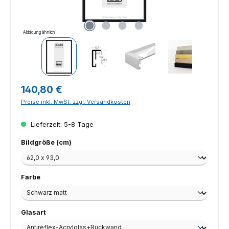
Abbildung ähnlich
Regulärer Preis:
140,80 €
Preise inkl. MwSt. zzgl. Versandkosten
Lieferzeit: 5-8 Tage
auswählen
Bildgröße (cm)
auswählen
Farbe
auswählen
Glasart