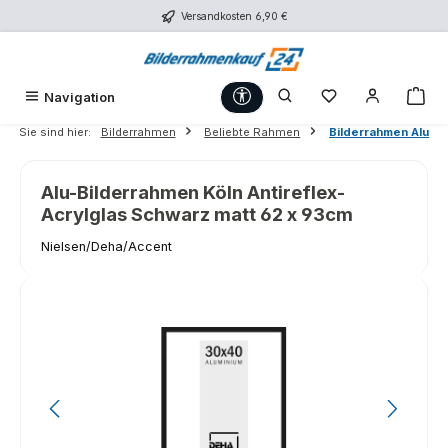
Versandkosten 6,90 €
Zum Hauptinhalt springen
Werkzeugleiste anzeigen
Du hast 0 Produk
War
Navigation
Sie sind hier:
Bilderrahmen
Beliebte Rahmen
Bilderrahmen Alu
Alu-Bilderrahmen Köln Antireflex-
Acrylglas Schwarz matt 62 x 93cm
Nielsen/Deha/Accent
Bildergalerie überspringen