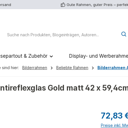
ersand
Gute Rahmen, guter Preis – perfek
separtout & Zubehör
Display- und Werberahm
 sind hier:
Bilderrahmen
Beliebte Rahmen
Bilderrahmen 
tireflexglas Gold matt 42 x 59,4c
Regulärer Pr
72,83 
Preise inkl. M