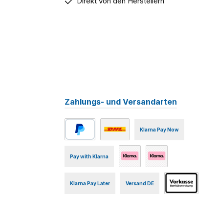
Direkt von den Herstellern
Zahlungs- und Versandarten
Klarna Pay Now
PayPal
Benutzerdefiniertes Bild 1
Pay with Klarna
Klarna Online Bank Transfer
Klarna Credit Card
Klarna Pay Later
Versand DE
Vorkasse