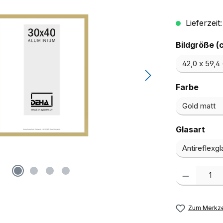
Lieferzeit
Bildgröße (
ausw
Farbe
aus
Glasart
Produkt Anzah
Zum Merkze