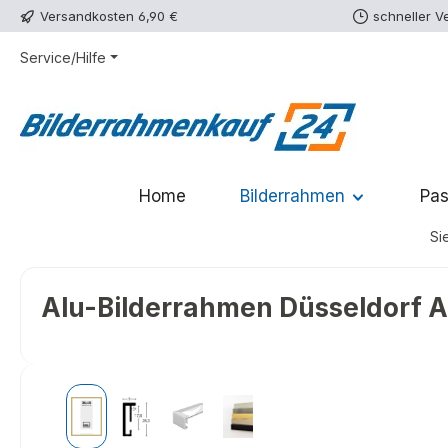
Versandkosten 6,90 €
schneller V
m Hauptinhalt springen
Zur Suche springen
Zur Hauptnavigation springen
Service/Hilfe
Home
Bilderrahmen
Pas
Sie
Alu-Bilderrahmen Düsseldorf An
Bildergalerie überspringen