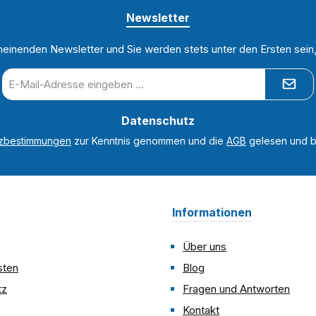
Newsletter
heinenden Newsletter und Sie werden stets unter den Ersten sei
E-
Mail-
Adresse
Datenschutz
*
tzbestimmungen
zur Kenntnis genommen und die
AGB
gelesen und bi
Informationen
Über uns
sten
Blog
tz
Fragen und Antworten
Kontakt