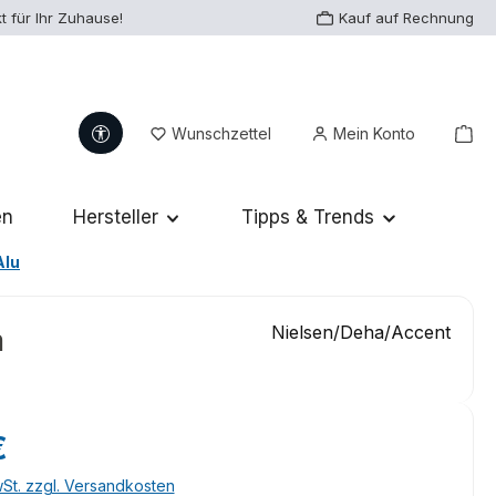
t für Ihr Zuhause!
Kauf auf Rechnung
Werkzeugleiste anzeigen
Du hast 0 Produkte auf dem Me
War
Wunschzettel
Mein Konto
en
Hersteller
Tipps & Trends
Alu
Nielsen/Deha/Accent
m
eis:
€
wSt. zzgl. Versandkosten