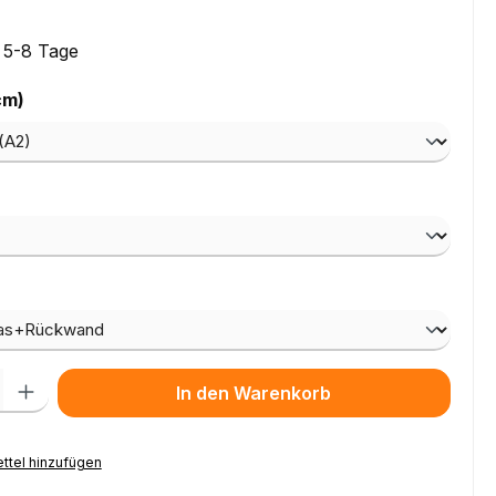
: 5-8 Tage
auswählen
cm)
ählen
wählen
l: Gib den gewünschten Wert ein oder benutze die Schaltflächen um
In den Warenkorb
ttel hinzufügen