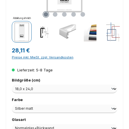
Abbildung ähnlich
Regulärer Preis:
28,11 €
Preise inkl. MwSt. zzgl. Versandkosten
Lieferzeit: 5-8 Tage
auswählen
Bildgröße (cm)
auswählen
Farbe
auswählen
Glasart