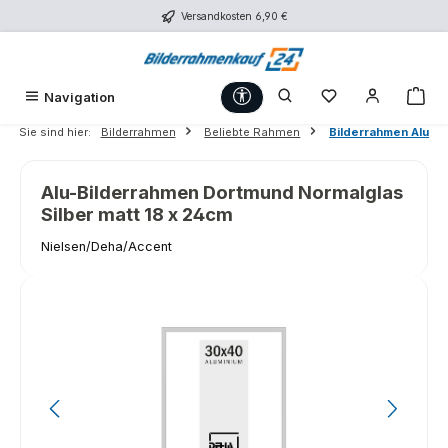
Versandkosten 6,90 €
Zum Hauptinhalt springen
Werkzeugleiste anzeigen
Du hast 0 Produk
War
Navigation
Sie sind hier:
Bilderrahmen
Beliebte Rahmen
Bilderrahmen Alu
Alu-Bilderrahmen Dortmund Normalglas
Silber matt 18 x 24cm
Nielsen/Deha/Accent
Bildergalerie überspringen