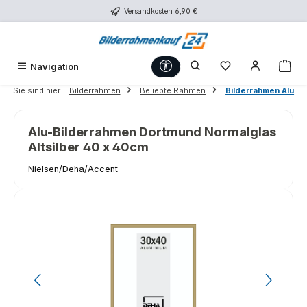
Versandkosten 6,90 €
Zum Hauptinhalt springen
Werkzeugleiste anzeigen
Du hast 0 Produk
War
Navigation
Sie sind hier:
Bilderrahmen
Beliebte Rahmen
Bilderrahmen Alu
Alu-Bilderrahmen Dortmund Normalglas
Altsilber 40 x 40cm
Nielsen/Deha/Accent
Bildergalerie überspringen