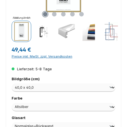
Abbildung ähnlich
Regulärer Preis:
49,44 €
Preise inkl. MwSt. zzgl. Versandkosten
Lieferzeit: 5-8 Tage
auswählen
Bildgröße (cm)
auswählen
Farbe
auswählen
Glasart