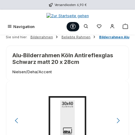
Versandkosten 6,90 €
Zum Hauptinhalt springen
Werkzeugleiste anzeigen
Du hast 0 Produk
War
Navigation
Sie sind hier:
Bilderrahmen
Beliebte Rahmen
Bilderrahmen Alu
Alu-Bilderrahmen Köln Antireflexglas
Schwarz matt 20 x 28cm
Nielsen/Deha/Accent
Bildergalerie überspringen