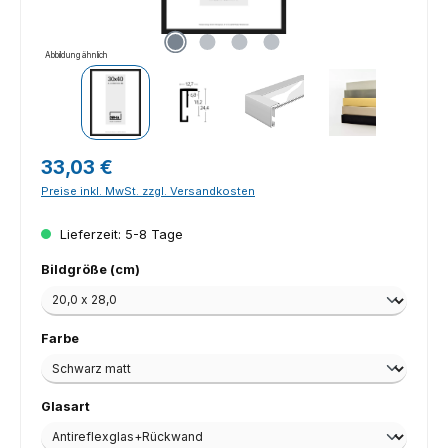
Abbildung ähnlich
Regulärer Preis:
33,03 €
Preise inkl. MwSt. zzgl. Versandkosten
Lieferzeit: 5-8 Tage
auswählen
Bildgröße (cm)
auswählen
Farbe
auswählen
Glasart