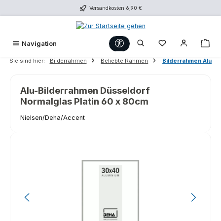
Versandkosten 6,90 €
Zum Hauptinhalt springen
Werkzeugleiste anzeigen
Du hast 0 Produk
War
Navigation
Sie sind hier:
Bilderrahmen
Beliebte Rahmen
Bilderrahmen Alu
Alu-Bilderrahmen Düsseldorf
Normalglas Platin 60 x 80cm
Nielsen/Deha/Accent
Bildergalerie überspringen