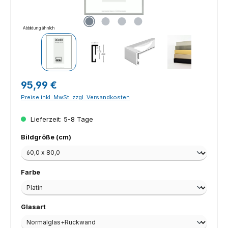
Abbildung ähnlich
Regulärer Preis:
95,99 €
Preise inkl. MwSt. zzgl. Versandkosten
Lieferzeit: 5-8 Tage
auswählen
Bildgröße (cm)
auswählen
Farbe
auswählen
Glasart