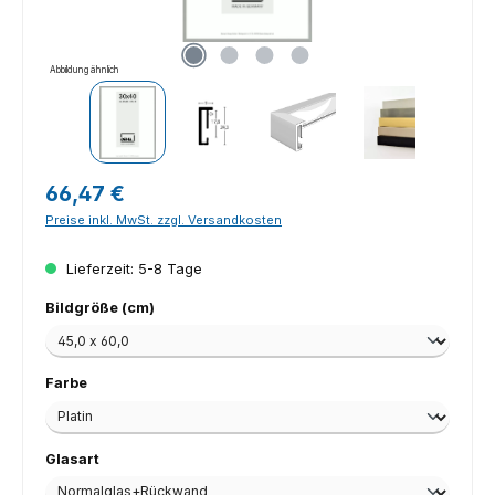
Abbildung ähnlich
Regulärer Preis:
66,47 €
Preise inkl. MwSt. zzgl. Versandkosten
Lieferzeit: 5-8 Tage
auswählen
Bildgröße (cm)
auswählen
Farbe
auswählen
Glasart