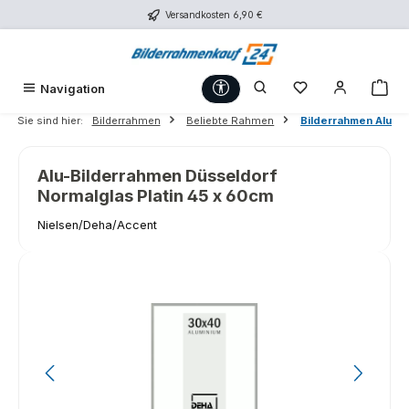
Versandkosten 6,90 €
Zum Hauptinhalt springen
Werkzeugleiste anzeigen
Du hast 0 Produk
War
Navigation
Sie sind hier:
Bilderrahmen
Beliebte Rahmen
Bilderrahmen Alu
Alu-Bilderrahmen Düsseldorf
Normalglas Platin 45 x 60cm
Nielsen/Deha/Accent
Bildergalerie überspringen