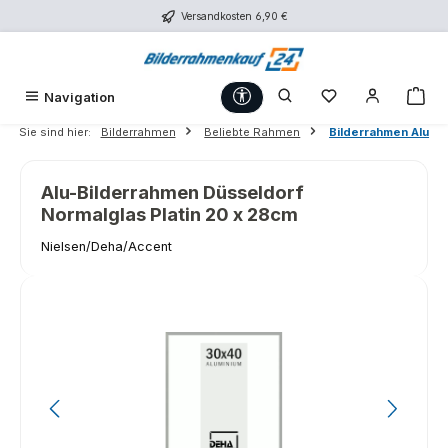
Versandkosten 6,90 €
Zum Hauptinhalt springen
Werkzeugleiste anzeigen
Du hast 0 Produk
War
Navigation
Sie sind hier:
Bilderrahmen
Beliebte Rahmen
Bilderrahmen Alu
Alu-Bilderrahmen Düsseldorf
Normalglas Platin 20 x 28cm
Nielsen/Deha/Accent
Bildergalerie überspringen