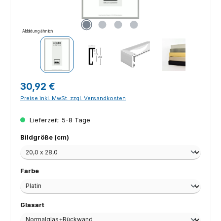
Abbildung ähnlich
Regulärer Preis:
30,92 €
Preise inkl. MwSt. zzgl. Versandkosten
Lieferzeit: 5-8 Tage
auswählen
Bildgröße (cm)
auswählen
Farbe
auswählen
Glasart