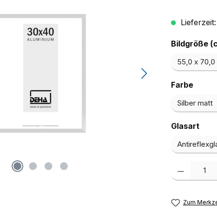
Lieferzeit
Bildgröße (
ausw
Farbe
aus
Glasart
Produkt Anzah
Zum Merkze