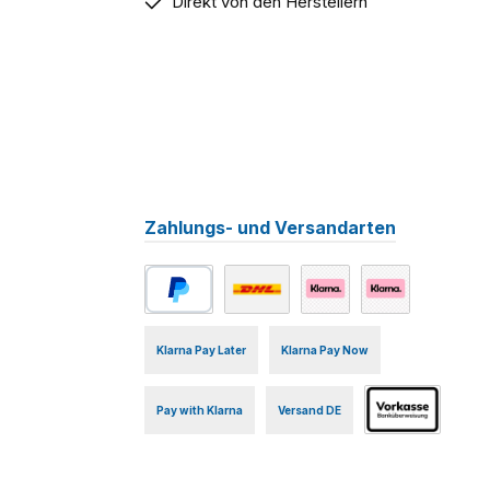
Direkt von den Herstellern
Zahlungs- und Versandarten
PayPal
Benutzerdefiniertes Bild 1
Klarna Online Bank Transf
Klarna Credit Car
Klarna Pay Later
Klarna Pay Now
Pay with Klarna
Versand DE
Vorkasse