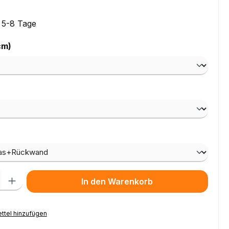
: 5-8 Tage
auswählen
cm)
ählen
wählen
l: Gib den gewünschten Wert ein oder benutze die Schaltflächen um
In den Warenkorb
ttel hinzufügen