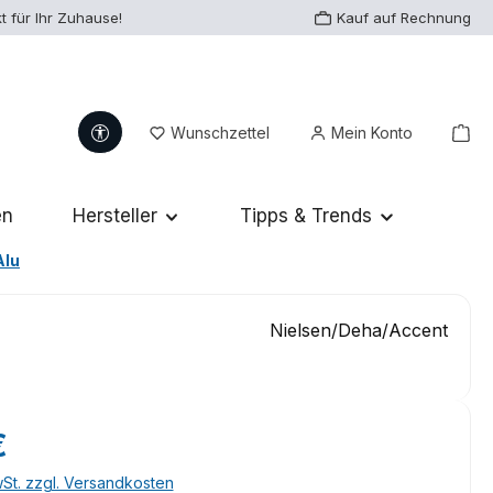
t für Ihr Zuhause!
Kauf auf Rechnung
Werkzeugleiste anzeigen
Du hast 0 Produkte auf dem Me
War
Wunschzettel
Mein Konto
en
Hersteller
Tipps & Trends
Alu
Nielsen/Deha/Accent
eis:
€
wSt. zzgl. Versandkosten