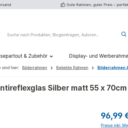
ersand
Gute Rahmen, guter Preis – perfek
separtout & Zubehör
Display- und Werberahm
 sind hier:
Bilderrahmen
Beliebte Rahmen
Bilderrahmen 
tireflexglas Silber matt 55 x 70cm
Regulärer Pr
96,99 
Preise inkl. M