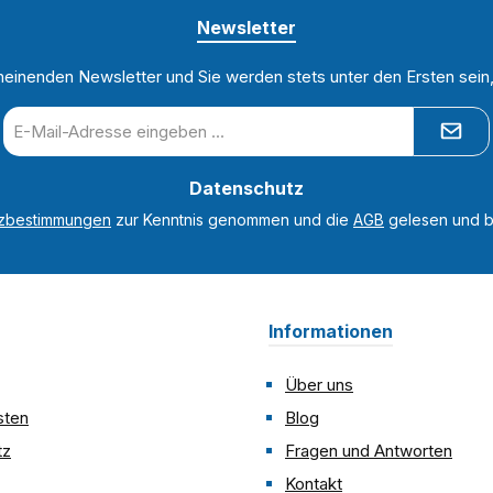
Newsletter
heinenden Newsletter und Sie werden stets unter den Ersten sei
E-
Mail-
Adresse
Datenschutz
*
tzbestimmungen
zur Kenntnis genommen und die
AGB
gelesen und bi
Informationen
Über uns
sten
Blog
tz
Fragen und Antworten
Kontakt