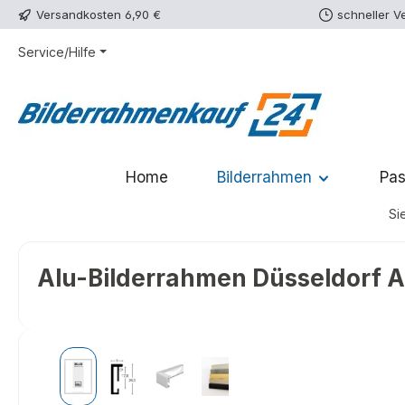
Versandkosten 6,90 €
schneller V
m Hauptinhalt springen
Zur Suche springen
Zur Hauptnavigation springen
Service/Hilfe
Home
Bilderrahmen
Pas
Sie
Alu-Bilderrahmen Düsseldorf An
Bildergalerie überspringen