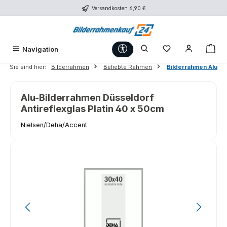
Versandkosten 6,90 €
Zum Hauptinhalt springen
Werkzeugleiste anzeigen
Du hast 0 Produk
War
Navigation
Sie sind hier:
Bilderrahmen
Beliebte Rahmen
Bilderrahmen Alu
Alu-Bilderrahmen Düsseldorf
Antireflexglas Platin 40 x 50cm
Nielsen/Deha/Accent
Bildergalerie überspringen