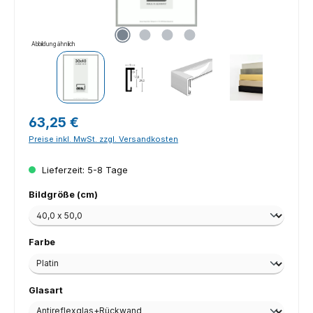
Abbildung ähnlich
Regulärer Preis:
63,25 €
Preise inkl. MwSt. zzgl. Versandkosten
Lieferzeit: 5-8 Tage
auswählen
Bildgröße (cm)
auswählen
Farbe
auswählen
Glasart