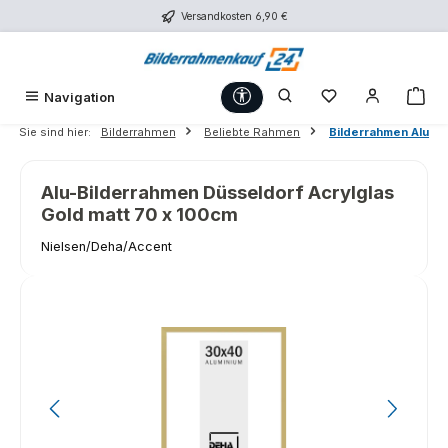
Versandkosten 6,90 €
Zum Hauptinhalt springen
Werkzeugleiste anzeigen
Du hast 0 Produk
War
Navigation
Sie sind hier:
Bilderrahmen
Beliebte Rahmen
Bilderrahmen Alu
Alu-Bilderrahmen Düsseldorf Acrylglas
Gold matt 70 x 100cm
Nielsen/Deha/Accent
Bildergalerie überspringen