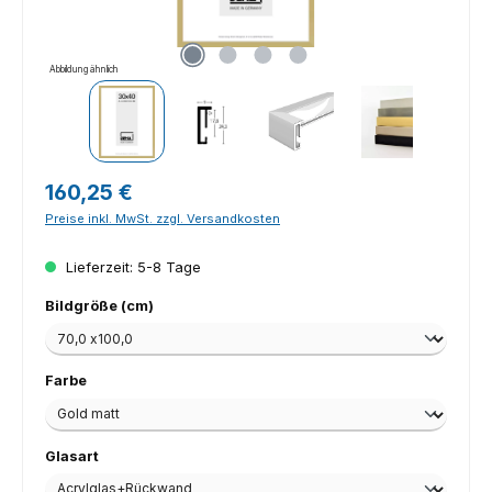
Abbildung ähnlich
Regulärer Preis:
160,25 €
Preise inkl. MwSt. zzgl. Versandkosten
Lieferzeit: 5-8 Tage
auswählen
Bildgröße (cm)
auswählen
Farbe
auswählen
Glasart