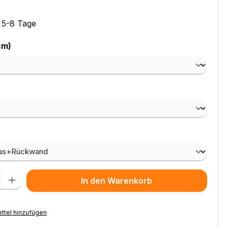
: 5-8 Tage
auswählen
cm)
ählen
wählen
l: Gib den gewünschten Wert ein oder benutze die Schaltflächen um
In den Warenkorb
ttel hinzufügen