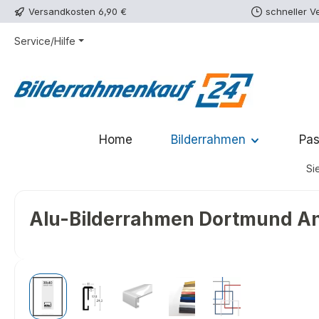
Versandkosten 6,90 €
schneller V
m Hauptinhalt springen
Zur Suche springen
Zur Hauptnavigation springen
Service/Hilfe
Home
Bilderrahmen
Pas
Sie
Alu-Bilderrahmen Dortmund Ant
Bildergalerie überspringen