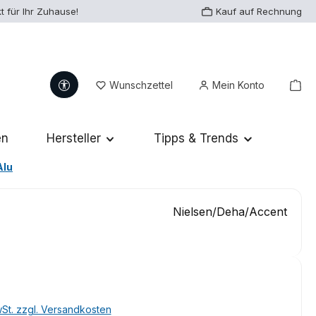
t für Ihr Zuhause!
Kauf auf Rechnung
Werkzeugleiste anzeigen
Du hast 0 Produkte auf dem Me
War
Wunschzettel
Mein Konto
en
Hersteller
Tipps & Trends
Alu
Nielsen/Deha/Accent
eis:
wSt. zzgl. Versandkosten