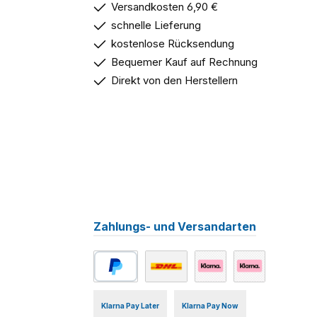
Versandkosten 6,90 €
schnelle Lieferung
kostenlose Rücksendung
Bequemer Kauf auf Rechnung
Direkt von den Herstellern
Zahlungs- und Versandarten
PayPal
Benutzerdefiniertes Bild 1
Klarna Online Bank Transf
Klarna Credit Car
Klarna Pay Later
Klarna Pay Now