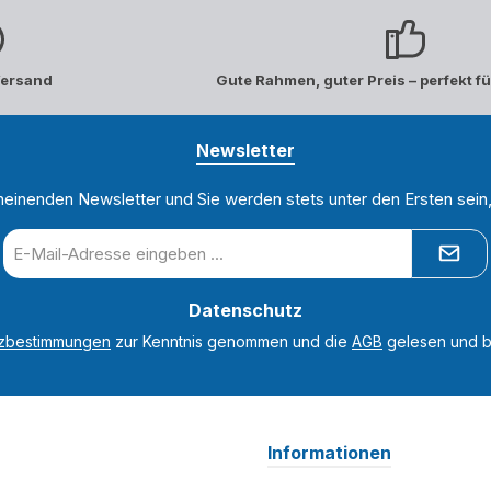
Versand
Gute Rahmen, guter Preis – perfekt fü
Newsletter
heinenden Newsletter und Sie werden stets unter den Ersten sei
E-
Mail-
Adresse
Datenschutz
*
tzbestimmungen
zur Kenntnis genommen und die
AGB
gelesen und bi
Informationen