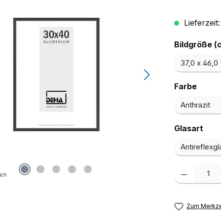
Lieferzeit
Bildgröße (
ausw
Farbe
aus
Glasart
Produkt Anzah
ich
Zum Merkze