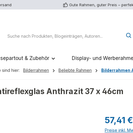
ersand
Gute Rahmen, guter Preis – perfek
separtout & Zubehör
Display- und Werberahm
 sind hier:
Bilderrahmen
Beliebte Rahmen
Bilderrahmen 
ireflexglas Anthrazit 37 x 46cm
Regulärer Pr
57,41 €
Preise inkl. M